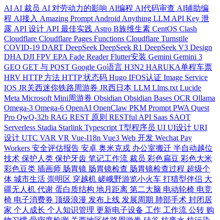
AI
AI 裁员
AI 对劳动力的影响
AI编程
AI代码审查
AI辅助编
程
AI接入
Amazing Prompt
Android
Anything LLM
API Key 泄
露
API 设计
API 最佳实践
Astro
B族维生素
CentOS
Clash
Cloudflare
Cloudflare Pages Functions
Cloudflare Turnstile
COVID-19
DART
DeepSeek
DeepSeek R1
DeepSeek V3
Design
DHA
DJI FPV
EPA
Fade Reader
Flutter安装
Gemini
Gemini 3
GEO
GET 与 POST
Google
Go语言
H3N2
HARUKA单程车票
HRV
HTTP 方法
HTTP 状态码
Hugo
IFOS认证
Image Service
IOS
JR关西迷你铁路周游券
JR西日本
LLM
Llms.txt
Lucide
Meta
Microsoft
Mini周游券
Obsidian
Obsidian Bases
OCR
Ollama
Omega-3
Omega-6
OpenAI
OpenClaw
PKM
Prompt
PWA
Quest
Pro
QwQ-32b
RAG
REST 原则
RESTful API
Saas
SAOT
Serverless
Stadia
Starlink
Typescript
T型程序员
UI
UI设计
URI
设计
UTC
VAR
VR
Vue-I18n
Vue3
Web 开发
Wechat Pay
Workers
安全评估报告
安卓
奥米克戎
办公室搬迁
半自动越位
技术
保护人类
保护牙齿
笔记工作流
裁员
彩色扁豆
彩色大米
彩色豆类
插画师
肠胃镜
肠胃镜检查
肠胃镜检查过程
超级个
体
城市生活
崇明区
穿越机
嵯峨野游览小火车
打猎型伴侣
大
疆无人机
代谢
蛋白质结构
地月距离
第二大脑
电动轮椅
电竞
椅
电子消费券
顶级浪漫
发布上线
发展周期
肺部手术
封闭居
家
个人成长
个人知识管理
更新电子设备
工作
工作流
公转
购