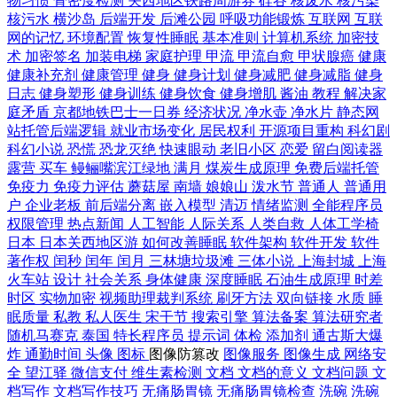
物习惯
骨密度检测
关西地区铁路周游券
硅谷
核废水
核污染
核污水
横沙岛
后端开发
后滩公园
呼吸功能锻炼
互联网
互联
网的记忆
环境配置
恢复性睡眠
基本准则
计算机系统
加密技
术
加密签名
加装电梯
家庭护理
甲流
甲流自愈
甲状腺癌
健康
健康补充剂
健康管理
健身
健身计划
健身减肥
健身减脂
健身
日志
健身塑形
健身训练
健身饮食
健身增肌
酱油
教程
解决家
庭矛盾
京都地铁巴士一日券
经济状况
净水壶
净水片
静态网
站托管后端逻辑
就业市场变化
居民权利
开源项目重构
科幻剧
科幻小说
恐慌
恐龙灭绝
快速眼动
老旧小区
恋爱
留白阅读器
露营
买车
鳗鲡嘴滨江绿地
满月
煤炭生成原理
免费后端托管
免疫力
免疫力评估
蘑菇屋
南墙
娘娘山
泼水节
普通人
普通用
户
企业老板
前后端分离
嵌入模型
清迈
情绪监测
全能程序员
权限管理
热点新闻
人工智能
人际关系
人类自救
人体工学椅
日本
日本关西地区游
如何改善睡眠
软件架构
软件开发
软件
著作权
闰秒
闰年
闰月
三林塘垃圾滩
三体小说
上海封城
上海
火车站
设计
社会关系
身体健康
深度睡眠
石油生成原理
时差
时区
实物加密
视频助理裁判系统
刷牙方法
双向链接
水质
睡
眠质量
私教
私人医生
宋干节
搜索引擎
算法备案
算法研究者
随机马赛克
泰国
特长程序员
提示词
体检
添加剂
通古斯大爆
炸
通勤时间
头像
图标
图像防篡改
图像服务
图像生成
网络安
全
望江驿
微信支付
维生素检测
文档
文档的意义
文档问题
文
档写作
文档写作技巧
无痛肠胃镜
无痛肠胃镜检查
洗碗
洗碗