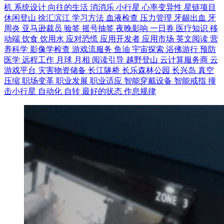
机
系统设计
向往的生活
消消乐
小行星
心率变异性
星链项目
休闲登山
徐汇滨江
学习方法
血液检查
压力管理
牙龈出血
牙
周炎
亚马逊裁员
验签
摇号抽签
夜晚影响
一日券
医疗知识
移
动端
饮食
饮用水
应对恐慌
应用开发者
应用市场
英文阅读
营
养科学
影像学检查
游戏流服务
鱼油
宇宙探索
浴佛游行
预防
医学
远程工作
月球
月相
阅读引导
越野登山
云计算服务商
云
游戏平台
灾害物资储备
长江隧桥
长乐森林公园
长兴岛
真空
压缩
职场变革
职业发展
职业适应
智能穿戴设备
智能戒指
撞
击小行星
自动化
自转
最好的状态
作息规律