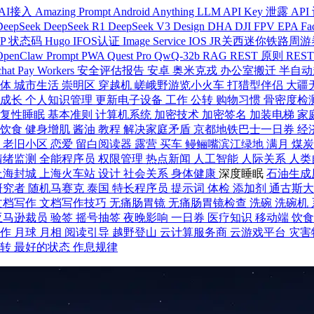
AI接入
Amazing Prompt
Android
Anything LLM
API Key 泄露
API
DeepSeek
DeepSeek R1
DeepSeek V3
Design
DHA
DJI FPV
EPA
Fa
TP 状态码
Hugo
IFOS认证
Image Service
IOS
JR关西迷你铁路周
OpenClaw
Prompt
PWA
Quest Pro
QwQ-32b
RAG
REST 原则
REST
hat Pay
Workers
安全评估报告
安卓
奥米克戎
办公室搬迁
半自动
个体
城市生活
崇明区
穿越机
嵯峨野游览小火车
打猎型伴侣
大疆
人成长
个人知识管理
更新电子设备
工作
公转
购物习惯
骨密度检
恢复性睡眠
基本准则
计算机系统
加密技术
加密签名
加装电梯
家
身饮食
健身增肌
酱油
教程
解决家庭矛盾
京都地铁巴士一日券
经
动
老旧小区
恋爱
留白阅读器
露营
买车
鳗鲡嘴滨江绿地
满月
煤
情绪监测
全能程序员
权限管理
热点新闻
人工智能
人际关系
人类
上海封城
上海火车站
设计
社会关系
身体健康
深度睡眠
石油生成
研究者
随机马赛克
泰国
特长程序员
提示词
体检
添加剂
通古斯
文档写作
文档写作技巧
无痛肠胃镜
无痛肠胃镜检查
洗碗
洗碗机
亚马逊裁员
验签
摇号抽签
夜晚影响
一日券
医疗知识
移动端
饮
工作
月球
月相
阅读引导
越野登山
云计算服务商
云游戏平台
灾害
自转
最好的状态
作息规律