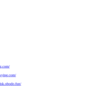
.com/
ying.com/
obodo.fun/