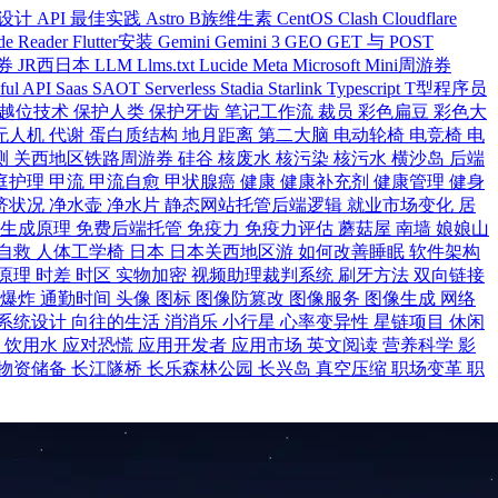
 设计
API 最佳实践
Astro
B族维生素
CentOS
Clash
Cloudflare
de Reader
Flutter安装
Gemini
Gemini 3
GEO
GET 与 POST
游券
JR西日本
LLM
Llms.txt
Lucide
Meta
Microsoft
Mini周游券
ful API
Saas
SAOT
Serverless
Stadia
Starlink
Typescript
T型程序员
越位技术
保护人类
保护牙齿
笔记工作流
裁员
彩色扁豆
彩色大
无人机
代谢
蛋白质结构
地月距离
第二大脑
电动轮椅
电竞椅
电
测
关西地区铁路周游券
硅谷
核废水
核污染
核污水
横沙岛
后端
庭护理
甲流
甲流自愈
甲状腺癌
健康
健康补充剂
健康管理
健身
济状况
净水壶
净水片
静态网站托管后端逻辑
就业市场变化
居
炭生成原理
免费后端托管
免疫力
免疫力评估
蘑菇屋
南墙
娘娘山
自救
人体工学椅
日本
日本关西地区游
如何改善睡眠
软件架构
原理
时差
时区
实物加密
视频助理裁判系统
刷牙方法
双向链接
大爆炸
通勤时间
头像
图标
图像防篡改
图像服务
图像生成
网络
系统设计
向往的生活
消消乐
小行星
心率变异性
星链项目
休闲
食
饮用水
应对恐慌
应用开发者
应用市场
英文阅读
营养科学
影
物资储备
长江隧桥
长乐森林公园
长兴岛
真空压缩
职场变革
职