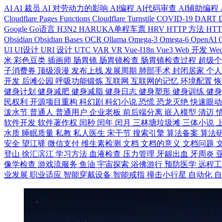
AI
AI 裁员
AI 对劳动力的影响
AI编程
AI代码审查
AI辅助编程
Cloudflare Pages Functions
Cloudflare Turnstile
COVID-19
DART
Google
Go语言
H3N2
HARUKA单程车票
HRV
HTTP 方法
HT
Obsidian
Obsidian Bases
OCR
Ollama
Omega-3
Omega-6
OpenAI
UI
UI设计
URI 设计
UTC
VAR
VR
Vue-I18n
Vue3
Web 开发
Wec
米
彩色豆类
插画师
肠胃镜
肠胃镜检查
肠胃镜检查过程
超级
子消费券
顶级浪漫
发布上线
发展周期
肺部手术
封闭居家
个
开发
后滩公园
呼吸功能锻炼
互联网
互联网的记忆
环境配置
健身计划
健身减肥
健身减脂
健身日志
健身塑形
健身训练
健
民权利
开源项目重构
科幻剧
科幻小说
恐慌
恐龙灭绝
快速眼
泼水节
普通人
普通用户
企业老板
前后端分离
嵌入模型
清迈
软件开发
软件著作权
闰秒
闰年
闰月
三林塘垃圾滩
三体小说
水质
睡眠质量
私教
私人医生
宋干节
搜索引擎
算法备案
算法
安全
望江驿
微信支付
维生素检测
文档
文档的意义
文档问题
登山
徐汇滨江
学习方法
血液检查
压力管理
牙龈出血
牙周炎
像学检查
游戏流服务
鱼油
宇宙探索
浴佛游行
预防医学
远程
业发展
职业适应
智能穿戴设备
智能戒指
撞击小行星
自动化