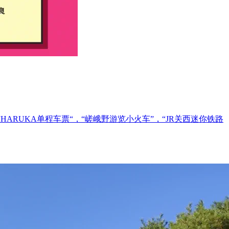
ARUKA单程车票“，“嵯峨野游览小火车”，“JR关西迷你铁路