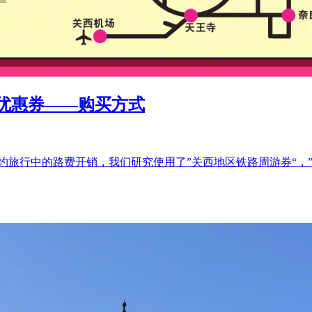
优惠券——购买方式
约旅行中的路费开销，我们研究使用了”关西地区铁路周游券“，”H