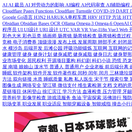
AI
AI 裁员
AI 对劳动力的影响
AI编程
AI代码审查
AI辅助编程
Cloudflare Pages Functions
Cloudflare Turnstile
COVID-19
DART
Google
Go语言
H3N2
HARUKA单程车票
HRV
HTTP 方法
HT
Obsidian
Obsidian Bases
OCR
Ollama
Omega-3
Omega-6
OpenAI
程序员
UI
UI设计
URI 设计
UTC
VAR
VR
Vue-I18n
Vue3
Web
彩色大米
彩色豆类
插画师
肠胃镜
肠胃镜检查
肠胃镜检查过程
竞椅
电子消费券
顶级浪漫
发布上线
发展周期
肺部手术
封闭
水
横沙岛
后端开发
后滩公园
呼吸功能锻炼
互联网
互联网的
健康管理
健身
健身计划
健身减肥
健身减脂
健身日志
健身塑
业市场变化
居民权利
开源项目重构
科幻剧
科幻小说
恐慌
恐
屋
南墙
娘娘山
泼水节
普通人
普通用户
企业老板
前后端分离
睡眠
软件架构
软件开发
软件著作权
闰秒
闰年
闰月
三林塘垃
方法
双向链接
水质
睡眠质量
私教
私人医生
宋干节
搜索引擎
图像生成
网络安全
望江驿
微信支付
维生素检测
文档
文档的
星链项目
休闲登山
徐汇滨江
学习方法
血液检查
压力管理
牙
营养科学
影像学检查
游戏流服务
鱼油
宇宙探索
浴佛游行
预
职场变革
职业发展
职业适应
智能穿戴设备
智能戒指
撞击小行