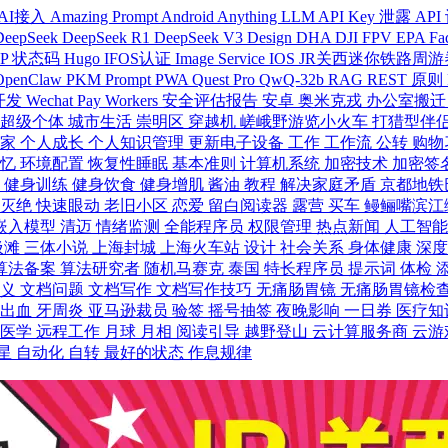
AI接入
Amazing Prompt
Android
Anything LLM
API Key 泄露
API
DeepSeek
DeepSeek R1
DeepSeek V3
Design
DHA
DJI FPV
EPA
Fa
TP 状态码
Hugo
IFOS认证
Image Service
IOS
JR关西迷你铁路周
OpenClaw
PKM
Prompt
PWA
Quest Pro
QwQ-32b
RAG
REST 原则
 开发
Wechat Pay
Workers
安全评估报告
安卓
奥米克戎
办公室搬
超级个体
城市生活
崇明区
穿越机
嵯峨野游览小火车
打猎型伴
居家
个人成长
个人知识管理
更新电子设备
工作
工作流
公转
购物
记忆
环境配置
恢复性睡眠
基本准则
计算机系统
加密技术
加密签
形
健身训练
健身饮食
健身增肌
酱油
教程
解决家庭矛盾
京都地铁
龙灭绝
快速眼动
老旧小区
恋爱
留白阅读器
露营
买车
鳗鲡嘴滨江
嵌入模型
清迈
情绪监测
全能程序员
权限管理
热点新闻
人工智
圾滩
三体小说
上海封城
上海火车站
设计
社会关系
身体健康
深
算法备案
算法研究者
随机马赛克
泰国
特长程序员
提示词
体检
意义
文档问题
文档写作
文档写作技巧
无痛肠胃镜
无痛肠胃镜检
龈出血
牙周炎
亚马逊裁员
验签
摇号抽签
夜晚影响
一日券
医疗知
防医学
远程工作
月球
月相
阅读引导
越野登山
云计算服务商
云游
星
自动化
自转
最好的状态
作息规律