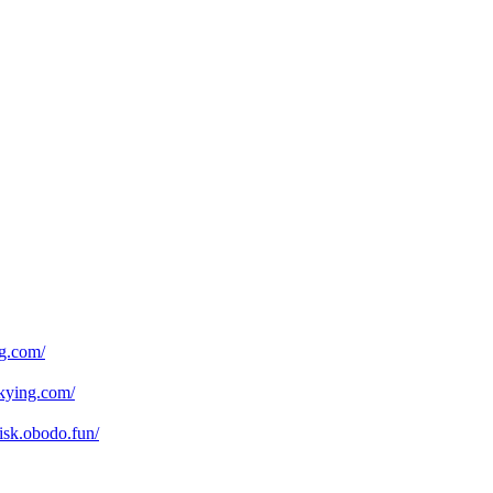
.com/
ying.com/
obodo.fun/