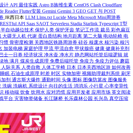
 设计
API 最佳实践
Astro
B族维生素
CentOS
Clash
Cloudflare
de Reader
Flutter安装
Gemini
Gemini 3
GEO
GET 与 POST
游券
JR西日本
LLM
Llms.txt
Lucide
Meta
Microsoft
Mini周游券
RESTful API
Saas
SAOT
Serverless
Stadia
Starlink
Typescript
T型
迁
半自动越位技术
保护人类
保护牙齿
笔记工作流
裁员
彩色扁豆
侣
大疆无人机
代谢
蛋白质结构
地月距离
第二大脑
电动轮椅
电
习惯
骨密度检测
关西地区铁路周游券
硅谷
核废水
核污染
核污
名
加装电梯
家庭护理
甲流
甲流自愈
甲状腺癌
健康
健康补充剂
巴士一日券
经济状况
净水壶
净水片
静态网站托管后端逻辑
就
绿地
满月
煤炭生成原理
免费后端托管
免疫力
免疫力评估
蘑菇
能
人际关系
人类自救
人体工学椅
日本
日本关西地区游
如何改善
度睡眠
石油生成原理
时差
时区
实物加密
视频助理裁判系统
刷牙
添加剂
通古斯大爆炸
通勤时间
头像
图标
图像防篡改
图像服务
查
洗碗
洗碗机
系统设计
向往的生活
消消乐
小行星
心率变异性
识
移动端
饮食
饮用水
应对恐慌
应用开发者
应用市场
英文阅读
戏平台
灾害物资储备
长江隧桥
长乐森林公园
长兴岛
真空压缩