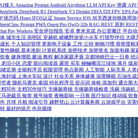
AI接入
Amazing Prompt
Android
Anything LLM
API Key 泄露
API
DeepSeek
DeepSeek R1
DeepSeek V3
Design
DHA
DJI FPV
EPA
Fa
TP 状态码
Hugo
IFOS认证
Image Service
IOS
JR关西迷你铁路周
OpenClaw
Prompt
PWA
Quest Pro
QwQ-32b
RAG
REST 原则
REST
hat Pay
Workers
安全评估报告
安卓
奥米克戎
办公室搬迁
半自动
个体
城市生活
崇明区
穿越机
嵯峨野游览小火车
打猎型伴侣
大疆
人成长
个人知识管理
更新电子设备
工作
公转
购物习惯
骨密度检
恢复性睡眠
基本准则
计算机系统
加密技术
加密签名
加装电梯
家
身饮食
健身增肌
酱油
教程
解决家庭矛盾
京都地铁巴士一日券
经
动
老旧小区
恋爱
留白阅读器
露营
买车
鳗鲡嘴滨江绿地
满月
煤
情绪监测
全能程序员
权限管理
热点新闻
人工智能
人际关系
人类
上海封城
上海火车站
设计
社会关系
身体健康
深度睡眠
石油生成
研究者
随机马赛克
泰国
特长程序员
提示词
体检
添加剂
通古斯
文档写作
文档写作技巧
无痛肠胃镜
无痛肠胃镜检查
洗碗
洗碗机
亚马逊裁员
验签
摇号抽签
夜晚影响
一日券
医疗知识
移动端
饮
工作
月球
月相
阅读引导
越野登山
云计算服务商
云游戏平台
灾害
自转
最好的状态
作息规律