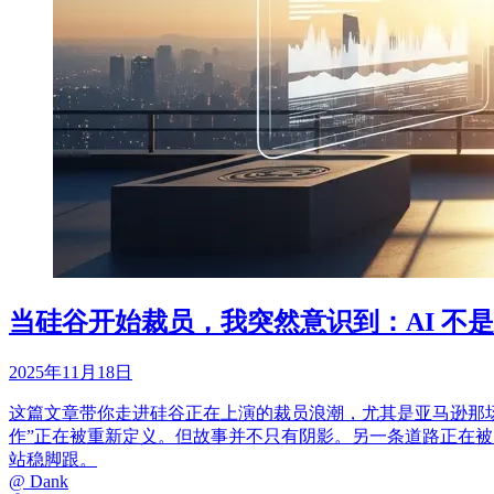
当硅谷开始裁员，我突然意识到：AI 不
2025年11月18日
这篇文章带你走进硅谷正在上演的裁员浪潮，尤其是亚马逊那场
作”正在被重新定义。但故事并不只有阴影。另一条道路正在被
站稳脚跟。
@
Dank