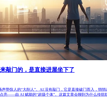
是来敲门的，是直接进屋坐下了
声势惊人的“大削人”。AI 没有敲门，它是直接破门而入，悄
点亮——由 AI 赋能的“超级个体”。这篇文章会聊到为什么