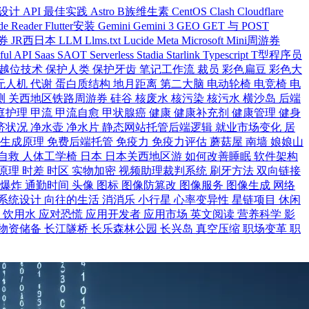
 设计
API 最佳实践
Astro
B族维生素
CentOS
Clash
Cloudflare
de Reader
Flutter安装
Gemini
Gemini 3
GEO
GET 与 POST
游券
JR西日本
LLM
Llms.txt
Lucide
Meta
Microsoft
Mini周游券
ful API
Saas
SAOT
Serverless
Stadia
Starlink
Typescript
T型程序员
越位技术
保护人类
保护牙齿
笔记工作流
裁员
彩色扁豆
彩色大
无人机
代谢
蛋白质结构
地月距离
第二大脑
电动轮椅
电竞椅
电
测
关西地区铁路周游券
硅谷
核废水
核污染
核污水
横沙岛
后端
庭护理
甲流
甲流自愈
甲状腺癌
健康
健康补充剂
健康管理
健身
济状况
净水壶
净水片
静态网站托管后端逻辑
就业市场变化
居
炭生成原理
免费后端托管
免疫力
免疫力评估
蘑菇屋
南墙
娘娘山
自救
人体工学椅
日本
日本关西地区游
如何改善睡眠
软件架构
原理
时差
时区
实物加密
视频助理裁判系统
刷牙方法
双向链接
大爆炸
通勤时间
头像
图标
图像防篡改
图像服务
图像生成
网络
系统设计
向往的生活
消消乐
小行星
心率变异性
星链项目
休闲
食
饮用水
应对恐慌
应用开发者
应用市场
英文阅读
营养科学
影
物资储备
长江隧桥
长乐森林公园
长兴岛
真空压缩
职场变革
职