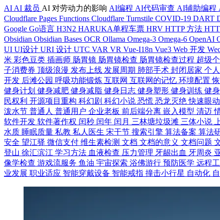
AI
AI 裁员
AI 对劳动力的影响
AI编程
AI代码审查
AI辅助编程
Cloudflare Pages Functions
Cloudflare Turnstile
COVID-19
DART
Google
Go语言
H3N2
HARUKA单程车票
HRV
HTTP 方法
HT
Obsidian
Obsidian Bases
OCR
Ollama
Omega-3
Omega-6
OpenAI
UI
UI设计
URI 设计
UTC
VAR
VR
Vue-I18n
Vue3
Web 开发
Wec
米
彩色豆类
插画师
肠胃镜
肠胃镜检查
肠胃镜检查过程
超级
子消费券
顶级浪漫
发布上线
发展周期
肺部手术
封闭居家
个
开发
后滩公园
呼吸功能锻炼
互联网
互联网的记忆
环境配置
健身计划
健身减肥
健身减脂
健身日志
健身塑形
健身训练
健
民权利
开源项目重构
科幻剧
科幻小说
恐慌
恐龙灭绝
快速眼
泼水节
普通人
普通用户
企业老板
前后端分离
嵌入模型
清迈
软件开发
软件著作权
闰秒
闰年
闰月
三林塘垃圾滩
三体小说
水质
睡眠质量
私教
私人医生
宋干节
搜索引擎
算法备案
算法
安全
望江驿
微信支付
维生素检测
文档
文档的意义
文档问题
登山
徐汇滨江
学习方法
血液检查
压力管理
牙龈出血
牙周炎
像学检查
游戏流服务
鱼油
宇宙探索
浴佛游行
预防医学
远程
业发展
职业适应
智能穿戴设备
智能戒指
撞击小行星
自动化