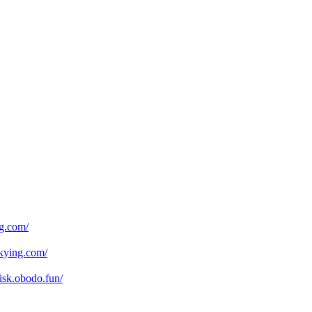
.com/
ying.com/
obodo.fun/