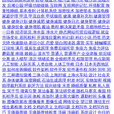
西地区铁路周游券
硅谷
核废水
核污染
核污水
横沙岛
后端开
发
后滩公园
呼吸功能锻炼
互联网
互联网的记忆
环境配置
恢
复性睡眠
基本准则
计算机系统
加密技术
加密签名
加装电梯
家庭护理
甲流
甲流自愈
甲状腺癌
健康
健康补充剂
健康管理
健身
健身计划
健身减肥
健身减脂
健身日志
健身塑形
健身训
练
健身饮食
健身增肌
酱油
教程
解决家庭矛盾
京都地铁巴士
一日券
经济状况
净水壶
净水片
静态网站托管后端逻辑
就业
市场变化
居民权利
开源项目重构
科幻剧
科幻小说
恐慌
恐龙
灭绝
快速眼动
老旧小区
恋爱
留白阅读器
露营
买车
鳗鲡嘴滨
江绿地
满月
煤炭生成原理
免费后端托管
免疫力
免疫力评估
蘑菇屋
南墙
娘娘山
泼水节
普通人
普通用户
企业老板
前后端
分离
嵌入模型
清迈
情绪监测
全能程序员
权限管理
热点新闻
人工智能
人际关系
人类自救
人体工学椅
日本
日本关西地区
游
如何改善睡眠
软件架构
软件开发
软件著作权
闰秒
闰年
闰
月
三林塘垃圾滩
三体小说
上海封城
上海火车站
设计
社会关
系
身体健康
深度睡眠
石油生成原理
时差
时区
实物加密
视频
助理裁判系统
刷牙方法
双向链接
水质
睡眠质量
私教
私人医
生
宋干节
搜索引擎
算法备案
算法研究者
随机马赛克
泰国
特
长程序员
提示词
体检
添加剂
通古斯大爆炸
通勤时间
头像
图
标
图像防篡改
图像服务
图像生成
网络安全
望江驿
微信支付
维生素检测
文档
文档的意义
文档问题
文档写作
文档写作技
巧
无痛肠胃镜
无痛肠胃镜检查
洗碗
洗碗机
系统设计
向往的