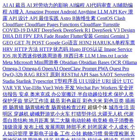
AI
AI 裁员
AI 对劳动力的影响
AI编程
AI代码审查
AI辅助编
程
AI接入
Amazing Prompt
Android
Anything LLM
API Key 泄
露
API 设计
API 最佳实践
Astro
B族维生素
CentOS
Clash
Cloudflare
Cloudflare Pages Functions
Cloudflare Turnstile
COVID-19
DART
DeepSeek
DeepSeek R1
DeepSeek V3
Design
DHA
DJI FPV
EPA
Fade Reader
Flutter安装
Gemini
Gemini 3
GEO
GET 与 POST
Google
Go语言
H3N2
HARUKA单程车票
HRV
HTTP 方法
HTTP 状态码
Hugo
IFOS认证
Image Service
IOS
JR关西迷你铁路周游券
JR西日本
LLM
Llms.txt
Lucide
Meta
Microsoft
Mini周游券
Obsidian
Obsidian Bases
OCR
Ollama
Omega-3
Omega-6
OpenAI
OpenClaw
Prompt
PWA
Quest Pro
QwQ-32b
RAG
REST 原则
RESTful API
Saas
SAOT
Serverless
Stadia
Starlink
Typescript
T型程序员
UI
UI设计
URI 设计
UTC
VAR
VR
Vue-I18n
Vue3
Web 开发
Wechat Pay
Workers
安全评
估报告
安卓
奥米克戎
办公室搬迁
半自动越位技术
保护人类
保护牙齿
笔记工作流
裁员
彩色扁豆
彩色大米
彩色豆类
插画
师
肠胃镜
肠胃镜检查
肠胃镜检查过程
超级个体
城市生活
崇
明区
穿越机
嵯峨野游览小火车
打猎型伴侣
大疆无人机
代谢
蛋白质结构
地月距离
第二大脑
电动轮椅
电竞椅
电子消费券
顶级浪漫
发布上线
发展周期
肺部手术
封闭居家
个人成长
个
人知识管理
更新电子设备
工作
公转
购物习惯
骨密度检测
关