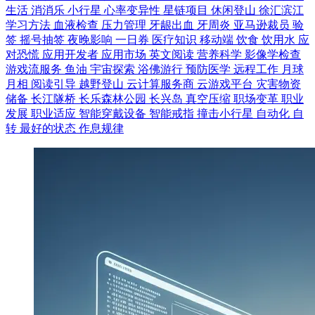
生活
消消乐
小行星
心率变异性
星链项目
休闲登山
徐汇滨江
学习方法
血液检查
压力管理
牙龈出血
牙周炎
亚马逊裁员
验
签
摇号抽签
夜晚影响
一日券
医疗知识
移动端
饮食
饮用水
应
对恐慌
应用开发者
应用市场
英文阅读
营养科学
影像学检查
游戏流服务
鱼油
宇宙探索
浴佛游行
预防医学
远程工作
月球
月相
阅读引导
越野登山
云计算服务商
云游戏平台
灾害物资
储备
长江隧桥
长乐森林公园
长兴岛
真空压缩
职场变革
职业
发展
职业适应
智能穿戴设备
智能戒指
撞击小行星
自动化
自
转
最好的状态
作息规律