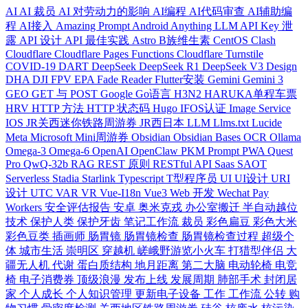
AI
AI 裁员
AI 对劳动力的影响
AI编程
AI代码审查
AI辅助编
程
AI接入
Amazing Prompt
Android
Anything LLM
API Key 泄
露
API 设计
API 最佳实践
Astro
B族维生素
CentOS
Clash
Cloudflare
Cloudflare Pages Functions
Cloudflare Turnstile
COVID-19
DART
DeepSeek
DeepSeek R1
DeepSeek V3
Design
DHA
DJI FPV
EPA
Fade Reader
Flutter安装
Gemini
Gemini 3
GEO
GET 与 POST
Google
Go语言
H3N2
HARUKA单程车票
HRV
HTTP 方法
HTTP 状态码
Hugo
IFOS认证
Image Service
IOS
JR关西迷你铁路周游券
JR西日本
LLM
Llms.txt
Lucide
Meta
Microsoft
Mini周游券
Obsidian
Obsidian Bases
OCR
Ollama
Omega-3
Omega-6
OpenAI
OpenClaw
PKM
Prompt
PWA
Quest
Pro
QwQ-32b
RAG
REST 原则
RESTful API
Saas
SAOT
Serverless
Stadia
Starlink
Typescript
T型程序员
UI
UI设计
URI
设计
UTC
VAR
VR
Vue-I18n
Vue3
Web 开发
Wechat Pay
Workers
安全评估报告
安卓
奥米克戎
办公室搬迁
半自动越位
技术
保护人类
保护牙齿
笔记工作流
裁员
彩色扁豆
彩色大米
彩色豆类
插画师
肠胃镜
肠胃镜检查
肠胃镜检查过程
超级个
体
城市生活
崇明区
穿越机
嵯峨野游览小火车
打猎型伴侣
大
疆无人机
代谢
蛋白质结构
地月距离
第二大脑
电动轮椅
电竞
椅
电子消费券
顶级浪漫
发布上线
发展周期
肺部手术
封闭居
家
个人成长
个人知识管理
更新电子设备
工作
工作流
公转
购