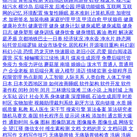
物习惯
骨密度检测
关西地区铁路周游券
硅谷
核废水
核污染
核污水
横沙岛
后端开发
后滩公园
呼吸功能锻炼
互联网
互联
网的记忆
环境配置
恢复性睡眠
基本准则
计算机系统
加密技
术
加密签名
加装电梯
家庭护理
甲流
甲流自愈
甲状腺癌
健康
健康补充剂
健康管理
健身
健身计划
健身减肥
健身减脂
健身
日志
健身塑形
健身训练
健身饮食
健身增肌
酱油
教程
解决家
庭矛盾
京都地铁巴士一日券
经济状况
净水壶
净水片
静态网
站托管后端逻辑
就业市场变化
居民权利
开源项目重构
科幻剧
科幻小说
恐慌
恐龙灭绝
快速眼动
老旧小区
恋爱
留白阅读器
露营
买车
鳗鲡嘴滨江绿地
满月
煤炭生成原理
免费后端托管
免疫力
免疫力评估
蘑菇屋
南墙
娘娘山
泼水节
普通人
普通用
户
企业老板
前后端分离
嵌入模型
清迈
情绪监测
全能程序员
权限管理
热点新闻
人工智能
人际关系
人类自救
人体工学椅
日本
日本关西地区游
如何改善睡眠
软件架构
软件开发
软件
著作权
闰秒
闰年
闰月
三林塘垃圾滩
三体小说
上海封城
上海
火车站
设计
社会关系
身体健康
深度睡眠
石油生成原理
时差
时区
实物加密
视频助理裁判系统
刷牙方法
双向链接
水质
睡
眠质量
私教
私人医生
宋干节
搜索引擎
算法备案
算法研究者
随机马赛克
泰国
特长程序员
提示词
体检
添加剂
通古斯大爆
炸
通勤时间
头像
图标
图像防篡改
图像服务
图像生成
网络安
全
望江驿
微信支付
维生素检测
文档
文档的意义
文档问题
文
档写作
文档写作技巧
无痛肠胃镜
无痛肠胃镜检查
洗碗
洗碗