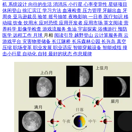
机
系统设计
向往的生活
消消乐
小行星
心率变异性
星链项目
休闲登山
徐汇滨江
学习方法
血液检查
压力管理
牙龈出血
牙
周炎
亚马逊裁员
验签
摇号抽签
夜晚影响
一日券
医疗知识
移
动端
饮食
饮用水
应对恐慌
应用开发者
应用市场
英文阅读
营
养科学
影像学检查
游戏流服务
鱼油
宇宙探索
浴佛游行
预防
医学
远程工作
月球
月相
阅读引导
越野登山
云计算服务商
云
游戏平台
灾害物资储备
长江隧桥
长乐森林公园
长兴岛
真空
压缩
职场变革
职业发展
职业适应
智能穿戴设备
智能戒指
撞
击小行星
自动化
自转
最好的状态
作息规律