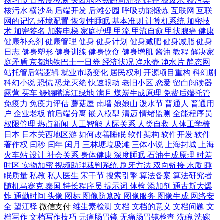
物习惯
骨密度检测
关西地区铁路周游券
硅谷
核废水
核污染
核污水
横沙岛
后端开发
后滩公园
呼吸功能锻炼
互联网
互联
网的记忆
环境配置
恢复性睡眠
基本准则
计算机系统
加密技
术
加密签名
加装电梯
家庭护理
甲流
甲流自愈
甲状腺癌
健康
健康补充剂
健康管理
健身
健身计划
健身减肥
健身减脂
健身
日志
健身塑形
健身训练
健身饮食
健身增肌
酱油
教程
解决家
庭矛盾
京都地铁巴士一日券
经济状况
净水壶
净水片
静态网
站托管后端逻辑
就业市场变化
居民权利
开源项目重构
科幻剧
科幻小说
恐慌
恐龙灭绝
快速眼动
老旧小区
恋爱
留白阅读器
露营
买车
鳗鲡嘴滨江绿地
满月
煤炭生成原理
免费后端托管
免疫力
免疫力评估
蘑菇屋
南墙
娘娘山
泼水节
普通人
普通用
户
企业老板
前后端分离
嵌入模型
清迈
情绪监测
全能程序员
权限管理
热点新闻
人工智能
人际关系
人类自救
人体工学椅
日本
日本关西地区游
如何改善睡眠
软件架构
软件开发
软件
著作权
闰秒
闰年
闰月
三林塘垃圾滩
三体小说
上海封城
上海
火车站
设计
社会关系
身体健康
深度睡眠
石油生成原理
时差
时区
实物加密
视频助理裁判系统
刷牙方法
双向链接
水质
睡
眠质量
私教
私人医生
宋干节
搜索引擎
算法备案
算法研究者
随机马赛克
泰国
特长程序员
提示词
体检
添加剂
通古斯大爆
炸
通勤时间
头像
图标
图像防篡改
图像服务
图像生成
网络安
全
望江驿
微信支付
维生素检测
文档
文档的意义
文档问题
文
档写作
文档写作技巧
无痛肠胃镜
无痛肠胃镜检查
洗碗
洗碗