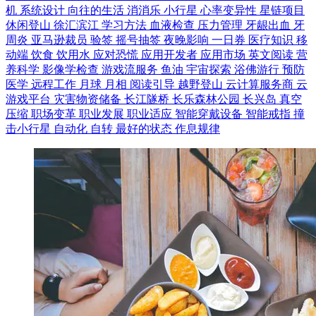
机
系统设计
向往的生活
消消乐
小行星
心率变异性
星链项目
休闲登山
徐汇滨江
学习方法
血液检查
压力管理
牙龈出血
牙
周炎
亚马逊裁员
验签
摇号抽签
夜晚影响
一日券
医疗知识
移
动端
饮食
饮用水
应对恐慌
应用开发者
应用市场
英文阅读
营
养科学
影像学检查
游戏流服务
鱼油
宇宙探索
浴佛游行
预防
医学
远程工作
月球
月相
阅读引导
越野登山
云计算服务商
云
游戏平台
灾害物资储备
长江隧桥
长乐森林公园
长兴岛
真空
压缩
职场变革
职业发展
职业适应
智能穿戴设备
智能戒指
撞
击小行星
自动化
自转
最好的状态
作息规律