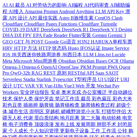
AI
AI 裁员
AI 对劳动力的影响
AI编程
AI代码审查
AI辅助编
程
AI接入
Amazing Prompt
Android
Anything LLM
API Key 泄
露
API 设计
API 最佳实践
Astro
B族维生素
CentOS
Clash
Cloudflare
Cloudflare Pages Functions
Cloudflare Turnstile
COVID-19
DART
DeepSeek
DeepSeek R1
DeepSeek V3
Design
DHA
DJI FPV
EPA
Fade Reader
Flutter安装
Gemini
Gemini 3
GEO
GET 与 POST
Google
Go语言
H3N2
HARUKA单程车票
HRV
HTTP 方法
HTTP 状态码
Hugo
IFOS认证
Image Service
IOS
JR关西迷你铁路周游券
JR西日本
LLM
Llms.txt
Lucide
Meta
Microsoft
Mini周游券
Obsidian
Obsidian Bases
OCR
Ollama
Omega-3
Omega-6
OpenAI
OpenClaw
PKM
Prompt
PWA
Quest
Pro
QwQ-32b
RAG
REST 原则
RESTful API
Saas
SAOT
Serverless
Stadia
Starlink
Typescript
T型程序员
UI
UI设计
URI
设计
UTC
VAR
VR
Vue-I18n
Vue3
Web 开发
Wechat Pay
Workers
安全评估报告
安卓
奥米克戎
办公室搬迁
半自动越位
技术
保护人类
保护牙齿
笔记工作流
裁员
彩色扁豆
彩色大米
彩色豆类
插画师
肠胃镜
肠胃镜检查
肠胃镜检查过程
超级个
体
城市生活
崇明区
穿越机
嵯峨野游览小火车
打猎型伴侣
大
疆无人机
代谢
蛋白质结构
地月距离
第二大脑
电动轮椅
电竞
椅
电子消费券
顶级浪漫
发布上线
发展周期
肺部手术
封闭居
家
个人成长
个人知识管理
更新电子设备
工作
工作流
公转
购