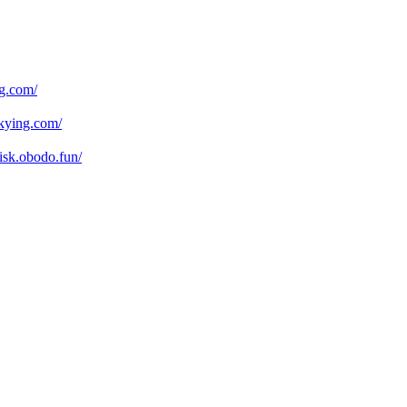
.com/
ying.com/
obodo.fun/