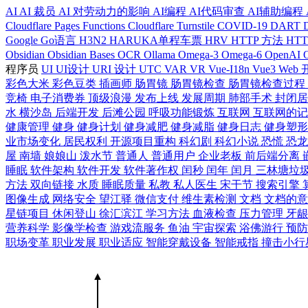
AI
AI 裁员
AI 对劳动力的影响
AI编程
AI代码审查
AI辅助编程
Cloudflare Pages Functions
Cloudflare Turnstile
COVID-19
DART
Google
Go语言
H3N2
HARUKA单程车票
HRV
HTTP 方法
HT
Obsidian
Obsidian Bases
OCR
Ollama
Omega-3
Omega-6
OpenAI
程序员
UI
UI设计
URI 设计
UTC
VAR
VR
Vue-I18n
Vue3
Web
彩色大米
彩色豆类
插画师
肠胃镜
肠胃镜检查
肠胃镜检查过程
竞椅
电子消费券
顶级浪漫
发布上线
发展周期
肺部手术
封闭
水
横沙岛
后端开发
后滩公园
呼吸功能锻炼
互联网
互联网的
健康管理
健身
健身计划
健身减肥
健身减脂
健身日志
健身塑
业市场变化
居民权利
开源项目重构
科幻剧
科幻小说
恐慌
恐
屋
南墙
娘娘山
泼水节
普通人
普通用户
企业老板
前后端分离
睡眠
软件架构
软件开发
软件著作权
闰秒
闰年
闰月
三林塘垃
方法
双向链接
水质
睡眠质量
私教
私人医生
宋干节
搜索引擎
图像生成
网络安全
望江驿
微信支付
维生素检测
文档
文档的
星链项目
休闲登山
徐汇滨江
学习方法
血液检查
压力管理
牙
营养科学
影像学检查
游戏流服务
鱼油
宇宙探索
浴佛游行
预
职场变革
职业发展
职业适应
智能穿戴设备
智能戒指
撞击小行