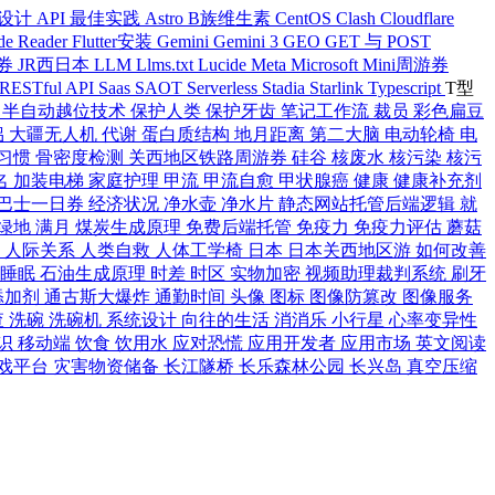
 设计
API 最佳实践
Astro
B族维生素
CentOS
Clash
Cloudflare
de Reader
Flutter安装
Gemini
Gemini 3
GEO
GET 与 POST
游券
JR西日本
LLM
Llms.txt
Lucide
Meta
Microsoft
Mini周游券
RESTful API
Saas
SAOT
Serverless
Stadia
Starlink
Typescript
T型
迁
半自动越位技术
保护人类
保护牙齿
笔记工作流
裁员
彩色扁豆
侣
大疆无人机
代谢
蛋白质结构
地月距离
第二大脑
电动轮椅
电
习惯
骨密度检测
关西地区铁路周游券
硅谷
核废水
核污染
核污
名
加装电梯
家庭护理
甲流
甲流自愈
甲状腺癌
健康
健康补充剂
巴士一日券
经济状况
净水壶
净水片
静态网站托管后端逻辑
就
绿地
满月
煤炭生成原理
免费后端托管
免疫力
免疫力评估
蘑菇
能
人际关系
人类自救
人体工学椅
日本
日本关西地区游
如何改善
度睡眠
石油生成原理
时差
时区
实物加密
视频助理裁判系统
刷牙
添加剂
通古斯大爆炸
通勤时间
头像
图标
图像防篡改
图像服务
查
洗碗
洗碗机
系统设计
向往的生活
消消乐
小行星
心率变异性
识
移动端
饮食
饮用水
应对恐慌
应用开发者
应用市场
英文阅读
戏平台
灾害物资储备
长江隧桥
长乐森林公园
长兴岛
真空压缩