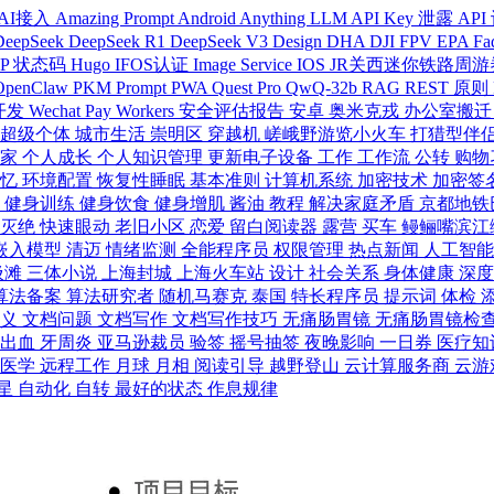
AI接入
Amazing Prompt
Android
Anything LLM
API Key 泄露
API
DeepSeek
DeepSeek R1
DeepSeek V3
Design
DHA
DJI FPV
EPA
Fa
TP 状态码
Hugo
IFOS认证
Image Service
IOS
JR关西迷你铁路周
OpenClaw
PKM
Prompt
PWA
Quest Pro
QwQ-32b
RAG
REST 原则
 开发
Wechat Pay
Workers
安全评估报告
安卓
奥米克戎
办公室搬
超级个体
城市生活
崇明区
穿越机
嵯峨野游览小火车
打猎型伴
居家
个人成长
个人知识管理
更新电子设备
工作
工作流
公转
购物
记忆
环境配置
恢复性睡眠
基本准则
计算机系统
加密技术
加密签
形
健身训练
健身饮食
健身增肌
酱油
教程
解决家庭矛盾
京都地铁
龙灭绝
快速眼动
老旧小区
恋爱
留白阅读器
露营
买车
鳗鲡嘴滨江
嵌入模型
清迈
情绪监测
全能程序员
权限管理
热点新闻
人工智
圾滩
三体小说
上海封城
上海火车站
设计
社会关系
身体健康
深
算法备案
算法研究者
随机马赛克
泰国
特长程序员
提示词
体检
意义
文档问题
文档写作
文档写作技巧
无痛肠胃镜
无痛肠胃镜检
龈出血
牙周炎
亚马逊裁员
验签
摇号抽签
夜晚影响
一日券
医疗知
防医学
远程工作
月球
月相
阅读引导
越野登山
云计算服务商
云游
星
自动化
自转
最好的状态
作息规律