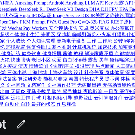
AI接入
Amazing Prompt
Android
Anything LLM
API Key 泄露
API
DeepSeek
DeepSeek R1
DeepSeek V3
Design
DHA
DJI FPV
EPA
Fa
TP 状态码
Hugo
IFOS认证
Image Service
IOS
JR关西迷你铁路周
OpenClaw
PKM
Prompt
PWA
Quest Pro
QwQ-32b
RAG
REST 原则
 开发
Wechat Pay
Workers
安全评估报告
安卓
奥米克戎
办公室搬
超级个体
城市生活
崇明区
穿越机
嵯峨野游览小火车
打猎型伴
居家
个人成长
个人知识管理
更新电子设备
工作
工作流
公转
购物
记忆
环境配置
恢复性睡眠
基本准则
计算机系统
加密技术
加密签
形
健身训练
健身饮食
健身增肌
酱油
教程
解决家庭矛盾
京都地铁
龙灭绝
快速眼动
老旧小区
恋爱
留白阅读器
露营
买车
鳗鲡嘴滨江
嵌入模型
清迈
情绪监测
全能程序员
权限管理
热点新闻
人工智
圾滩
三体小说
上海封城
上海火车站
设计
社会关系
身体健康
深
算法备案
算法研究者
随机马赛克
泰国
特长程序员
提示词
体检
意义
文档问题
文档写作
文档写作技巧
无痛肠胃镜
无痛肠胃镜检
龈出血
牙周炎
亚马逊裁员
验签
摇号抽签
夜晚影响
一日券
医疗知
防医学
远程工作
月球
月相
阅读引导
越野登山
云计算服务商
云游
星
自动化
自转
最好的状态
作息规律