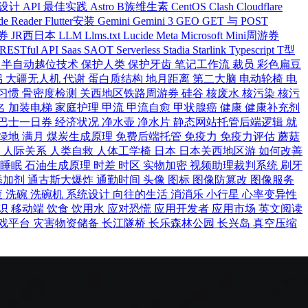
 设计
API 最佳实践
Astro
B族维生素
CentOS
Clash
Cloudflare
de Reader
Flutter安装
Gemini
Gemini 3
GEO
GET 与 POST
游券
JR西日本
LLM
Llms.txt
Lucide
Meta
Microsoft
Mini周游券
RESTful API
Saas
SAOT
Serverless
Stadia
Starlink
Typescript
T型
迁
半自动越位技术
保护人类
保护牙齿
笔记工作流
裁员
彩色扁豆
侣
大疆无人机
代谢
蛋白质结构
地月距离
第二大脑
电动轮椅
电
习惯
骨密度检测
关西地区铁路周游券
硅谷
核废水
核污染
核污
名
加装电梯
家庭护理
甲流
甲流自愈
甲状腺癌
健康
健康补充剂
巴士一日券
经济状况
净水壶
净水片
静态网站托管后端逻辑
就
绿地
满月
煤炭生成原理
免费后端托管
免疫力
免疫力评估
蘑菇
能
人际关系
人类自救
人体工学椅
日本
日本关西地区游
如何改善
度睡眠
石油生成原理
时差
时区
实物加密
视频助理裁判系统
刷牙
添加剂
通古斯大爆炸
通勤时间
头像
图标
图像防篡改
图像服务
查
洗碗
洗碗机
系统设计
向往的生活
消消乐
小行星
心率变异性
识
移动端
饮食
饮用水
应对恐慌
应用开发者
应用市场
英文阅读
戏平台
灾害物资储备
长江隧桥
长乐森林公园
长兴岛
真空压缩