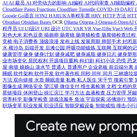
AI
AI 裁员
AI 对劳动力的影响
AI编程
AI代码审查
AI辅助编程
Cloudflare Pages Functions
Cloudflare Turnstile
COVID-19
DART
Google
Go语言
H3N2
HARUKA单程车票
HRV
HTTP 方法
HT
Obsidian
Obsidian Bases
OCR
Ollama
Omega-3
Omega-6
OpenAI
程序员
UI
UI设计
URI 设计
UTC
VAR
VR
Vue-I18n
Vue3
Web
彩色大米
彩色豆类
插画师
肠胃镜
肠胃镜检查
肠胃镜检查过程
竞椅
电子消费券
顶级浪漫
发布上线
发展周期
肺部手术
封闭
水
横沙岛
后端开发
后滩公园
呼吸功能锻炼
互联网
互联网的
健康管理
健身
健身计划
健身减肥
健身减脂
健身日志
健身塑
业市场变化
居民权利
开源项目重构
科幻剧
科幻小说
恐慌
恐
屋
南墙
娘娘山
泼水节
普通人
普通用户
企业老板
前后端分离
睡眠
软件架构
软件开发
软件著作权
闰秒
闰年
闰月
三林塘垃
方法
双向链接
水质
睡眠质量
私教
私人医生
宋干节
搜索引擎
图像生成
网络安全
望江驿
微信支付
维生素检测
文档
文档的
星链项目
休闲登山
徐汇滨江
学习方法
血液检查
压力管理
牙
营养科学
影像学检查
游戏流服务
鱼油
宇宙探索
浴佛游行
预
职场变革
职业发展
职业适应
智能穿戴设备
智能戒指
撞击小行