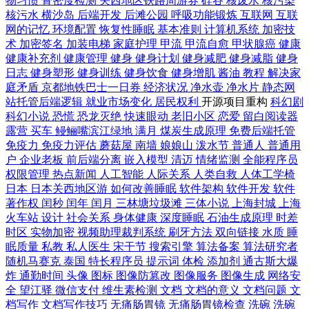
物习惯
骨密度检测
关西地区铁路周游券
硅谷
核废水
核污染
核污水
横沙岛
后端开发
后滩公园
呼吸功能锻炼
互联网
互联
网的记忆
环境配置
恢复性睡眠
基本准则
计算机系统
加密技
术
加密签名
加装电梯
家庭护理
甲流
甲流自愈
甲状腺癌
健康
健康补充剂
健康管理
健身
健身计划
健身减肥
健身减脂
健身
日志
健身塑形
健身训练
健身饮食
健身增肌
酱油
教程
解决家
庭矛盾
京都地铁巴士一日券
经济状况
净水壶
净水片
静态网
站托管后端逻辑
就业市场变化
居民权利
开源项目重构
科幻剧
科幻小说
恐慌
恐龙灭绝
快速眼动
老旧小区
恋爱
留白阅读器
露营
买车
鳗鲡嘴滨江绿地
满月
煤炭生成原理
免费后端托管
免疫力
免疫力评估
蘑菇屋
南墙
娘娘山
泼水节
普通人
普通用
户
企业老板
前后端分离
嵌入模型
清迈
情绪监测
全能程序员
权限管理
热点新闻
人工智能
人际关系
人类自救
人体工学椅
日本
日本关西地区游
如何改善睡眠
软件架构
软件开发
软件
著作权
闰秒
闰年
闰月
三林塘垃圾滩
三体小说
上海封城
上海
火车站
设计
社会关系
身体健康
深度睡眠
石油生成原理
时差
时区
实物加密
视频助理裁判系统
刷牙方法
双向链接
水质
睡
眠质量
私教
私人医生
宋干节
搜索引擎
算法备案
算法研究者
随机马赛克
泰国
特长程序员
提示词
体检
添加剂
通古斯大爆
炸
通勤时间
头像
图标
图像防篡改
图像服务
图像生成
网络安
全
望江驿
微信支付
维生素检测
文档
文档的意义
文档问题
文
档写作
文档写作技巧
无痛肠胃镜
无痛肠胃镜检查
洗碗
洗碗