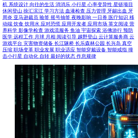
机
系统设计
向往的生活
消消乐
小行星
心率变异性
星链项目
休闲登山
徐汇滨江
学习方法
血液检查
压力管理
牙龈出血
牙
周炎
亚马逊裁员
验签
摇号抽签
夜晚影响
一日券
医疗知识
移
动端
饮食
饮用水
应对恐慌
应用开发者
应用市场
英文阅读
营
养科学
影像学检查
游戏流服务
鱼油
宇宙探索
浴佛游行
预防
医学
远程工作
月球
月相
阅读引导
越野登山
云计算服务商
云
游戏平台
灾害物资储备
长江隧桥
长乐森林公园
长兴岛
真空
压缩
职场变革
职业发展
职业适应
智能穿戴设备
智能戒指
撞
击小行星
自动化
自转
最好的状态
作息规律