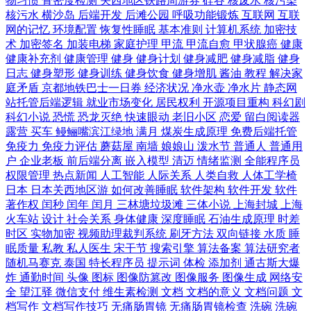
物习惯
骨密度检测
关西地区铁路周游券
硅谷
核废水
核污染
核污水
横沙岛
后端开发
后滩公园
呼吸功能锻炼
互联网
互联
网的记忆
环境配置
恢复性睡眠
基本准则
计算机系统
加密技
术
加密签名
加装电梯
家庭护理
甲流
甲流自愈
甲状腺癌
健康
健康补充剂
健康管理
健身
健身计划
健身减肥
健身减脂
健身
日志
健身塑形
健身训练
健身饮食
健身增肌
酱油
教程
解决家
庭矛盾
京都地铁巴士一日券
经济状况
净水壶
净水片
静态网
站托管后端逻辑
就业市场变化
居民权利
开源项目重构
科幻剧
科幻小说
恐慌
恐龙灭绝
快速眼动
老旧小区
恋爱
留白阅读器
露营
买车
鳗鲡嘴滨江绿地
满月
煤炭生成原理
免费后端托管
免疫力
免疫力评估
蘑菇屋
南墙
娘娘山
泼水节
普通人
普通用
户
企业老板
前后端分离
嵌入模型
清迈
情绪监测
全能程序员
权限管理
热点新闻
人工智能
人际关系
人类自救
人体工学椅
日本
日本关西地区游
如何改善睡眠
软件架构
软件开发
软件
著作权
闰秒
闰年
闰月
三林塘垃圾滩
三体小说
上海封城
上海
火车站
设计
社会关系
身体健康
深度睡眠
石油生成原理
时差
时区
实物加密
视频助理裁判系统
刷牙方法
双向链接
水质
睡
眠质量
私教
私人医生
宋干节
搜索引擎
算法备案
算法研究者
随机马赛克
泰国
特长程序员
提示词
体检
添加剂
通古斯大爆
炸
通勤时间
头像
图标
图像防篡改
图像服务
图像生成
网络安
全
望江驿
微信支付
维生素检测
文档
文档的意义
文档问题
文
档写作
文档写作技巧
无痛肠胃镜
无痛肠胃镜检查
洗碗
洗碗