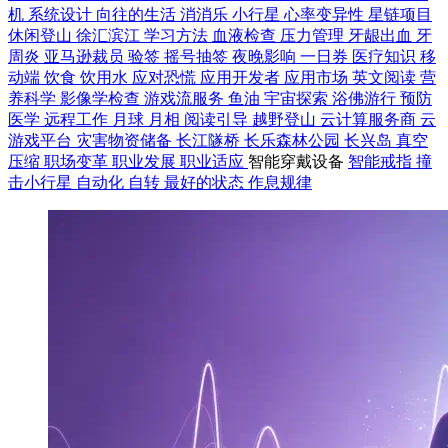
机
系统设计
向往的生活
消消乐
小行星
心率变异性
星链项目
休闲登山
徐汇滨江
学习方法
血液检查
压力管理
牙龈出血
牙
周炎
亚马逊裁员
验签
摇号抽签
夜晚影响
一日券
医疗知识
移
动端
饮食
饮用水
应对恐慌
应用开发者
应用市场
英文阅读
营
养科学
影像学检查
游戏流服务
鱼油
宇宙探索
浴佛游行
预防
医学
远程工作
月球
月相
阅读引导
越野登山
云计算服务商
云
游戏平台
灾害物资储备
长江隧桥
长乐森林公园
长兴岛
真空
压缩
职场变革
职业发展
职业适应
智能穿戴设备
智能戒指
撞
击小行星
自动化
自转
最好的状态
作息规律