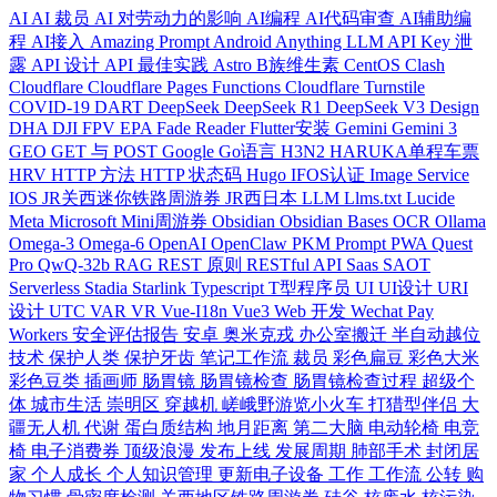
AI
AI 裁员
AI 对劳动力的影响
AI编程
AI代码审查
AI辅助编
程
AI接入
Amazing Prompt
Android
Anything LLM
API Key 泄
露
API 设计
API 最佳实践
Astro
B族维生素
CentOS
Clash
Cloudflare
Cloudflare Pages Functions
Cloudflare Turnstile
COVID-19
DART
DeepSeek
DeepSeek R1
DeepSeek V3
Design
DHA
DJI FPV
EPA
Fade Reader
Flutter安装
Gemini
Gemini 3
GEO
GET 与 POST
Google
Go语言
H3N2
HARUKA单程车票
HRV
HTTP 方法
HTTP 状态码
Hugo
IFOS认证
Image Service
IOS
JR关西迷你铁路周游券
JR西日本
LLM
Llms.txt
Lucide
Meta
Microsoft
Mini周游券
Obsidian
Obsidian Bases
OCR
Ollama
Omega-3
Omega-6
OpenAI
OpenClaw
PKM
Prompt
PWA
Quest
Pro
QwQ-32b
RAG
REST 原则
RESTful API
Saas
SAOT
Serverless
Stadia
Starlink
Typescript
T型程序员
UI
UI设计
URI
设计
UTC
VAR
VR
Vue-I18n
Vue3
Web 开发
Wechat Pay
Workers
安全评估报告
安卓
奥米克戎
办公室搬迁
半自动越位
技术
保护人类
保护牙齿
笔记工作流
裁员
彩色扁豆
彩色大米
彩色豆类
插画师
肠胃镜
肠胃镜检查
肠胃镜检查过程
超级个
体
城市生活
崇明区
穿越机
嵯峨野游览小火车
打猎型伴侣
大
疆无人机
代谢
蛋白质结构
地月距离
第二大脑
电动轮椅
电竞
椅
电子消费券
顶级浪漫
发布上线
发展周期
肺部手术
封闭居
家
个人成长
个人知识管理
更新电子设备
工作
工作流
公转
购