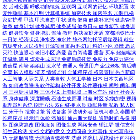
西地区铁路周游券
硅谷
核废水
核污染
核污水
横沙岛
后端开
发
后滩公园
呼吸功能锻炼
互联网
互联网的记忆
环境配置
恢
复性睡眠
基本准则
计算机系统
加密技术
加密签名
加装电梯
家庭护理
甲流
甲流自愈
甲状腺癌
健康
健康补充剂
健康管理
健身
健身计划
健身减肥
健身减脂
健身日志
健身塑形
健身训
练
健身饮食
健身增肌
酱油
教程
解决家庭矛盾
京都地铁巴士
一日券
经济状况
净水壶
净水片
静态网站托管后端逻辑
就业
市场变化
居民权利
开源项目重构
科幻剧
科幻小说
恐慌
恐龙
灭绝
快速眼动
老旧小区
恋爱
留白阅读器
露营
买车
鳗鲡嘴滨
江绿地
满月
煤炭生成原理
免费后端托管
免疫力
免疫力评估
蘑菇屋
南墙
娘娘山
泼水节
普通人
普通用户
企业老板
前后端
分离
嵌入模型
清迈
情绪监测
全能程序员
权限管理
热点新闻
人工智能
人际关系
人类自救
人体工学椅
日本
日本关西地区
游
如何改善睡眠
软件架构
软件开发
软件著作权
闰秒
闰年
闰
月
三林塘垃圾滩
三体小说
上海封城
上海火车站
设计
社会关
系
身体健康
深度睡眠
石油生成原理
时差
时区
实物加密
视频
助理裁判系统
刷牙方法
双向链接
水质
睡眠质量
私教
私人医
生
宋干节
搜索引擎
算法备案
算法研究者
随机马赛克
泰国
特
长程序员
提示词
体检
添加剂
通古斯大爆炸
通勤时间
头像
图
标
图像防篡改
图像服务
图像生成
网络安全
望江驿
微信支付
维生素检测
文档
文档的意义
文档问题
文档写作
文档写作技
巧
无痛肠胃镜
无痛肠胃镜检查
洗碗
洗碗机
系统设计
向往的