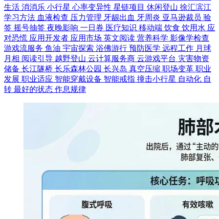
生活
消消乐
小行星
心率变异性
星链项目
休闲登山
徐汇滨江
学习方法
血液检查
压力管理
牙龈出血
牙周炎
亚马逊裁员
验
签
摇号抽签
夜晚影响
一日券
医疗知识
移动端
饮食
饮用水
应
对恐慌
应用开发者
应用市场
英文阅读
营养科学
影像学检查
游戏流服务
鱼油
宇宙探索
浴佛游行
预防医学
远程工作
月球
月相
阅读引导
越野登山
云计算服务商
云游戏平台
灾害物资
储备
长江隧桥
长乐森林公园
长兴岛
真空压缩
职场变革
职业
发展
职业适应
智能穿戴设备
智能戒指
撞击小行星
自动化
自
转
最好的状态
作息规律