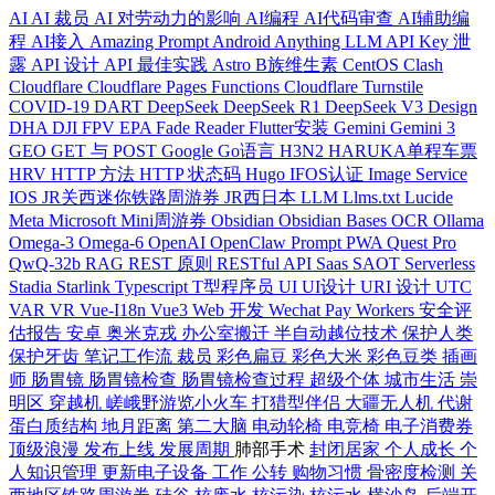
AI
AI 裁员
AI 对劳动力的影响
AI编程
AI代码审查
AI辅助编
程
AI接入
Amazing Prompt
Android
Anything LLM
API Key 泄
露
API 设计
API 最佳实践
Astro
B族维生素
CentOS
Clash
Cloudflare
Cloudflare Pages Functions
Cloudflare Turnstile
COVID-19
DART
DeepSeek
DeepSeek R1
DeepSeek V3
Design
DHA
DJI FPV
EPA
Fade Reader
Flutter安装
Gemini
Gemini 3
GEO
GET 与 POST
Google
Go语言
H3N2
HARUKA单程车票
HRV
HTTP 方法
HTTP 状态码
Hugo
IFOS认证
Image Service
IOS
JR关西迷你铁路周游券
JR西日本
LLM
Llms.txt
Lucide
Meta
Microsoft
Mini周游券
Obsidian
Obsidian Bases
OCR
Ollama
Omega-3
Omega-6
OpenAI
OpenClaw
Prompt
PWA
Quest Pro
QwQ-32b
RAG
REST 原则
RESTful API
Saas
SAOT
Serverless
Stadia
Starlink
Typescript
T型程序员
UI
UI设计
URI 设计
UTC
VAR
VR
Vue-I18n
Vue3
Web 开发
Wechat Pay
Workers
安全评
估报告
安卓
奥米克戎
办公室搬迁
半自动越位技术
保护人类
保护牙齿
笔记工作流
裁员
彩色扁豆
彩色大米
彩色豆类
插画
师
肠胃镜
肠胃镜检查
肠胃镜检查过程
超级个体
城市生活
崇
明区
穿越机
嵯峨野游览小火车
打猎型伴侣
大疆无人机
代谢
蛋白质结构
地月距离
第二大脑
电动轮椅
电竞椅
电子消费券
顶级浪漫
发布上线
发展周期
肺部手术
封闭居家
个人成长
个
人知识管理
更新电子设备
工作
公转
购物习惯
骨密度检测
关