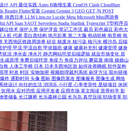
 设计
API 最佳实践
Astro
B族维生素
CentOS
Clash
Cloudflare
de Reader
Flutter安装
Gemini
Gemini 3
GEO
GET 与 POST
游券
JR西日本
LLM
Llms.txt
Lucide
Meta
Microsoft
Mini周游券
ful API
Saas
SAOT
Serverless
Stadia
Starlink
Typescript
T型程序员
越位技术
保护人类
保护牙齿
笔记工作流
裁员
彩色扁豆
彩色大
无人机
代谢
蛋白质结构
地月距离
第二大脑
电动轮椅
电竞椅
电
测
关西地区铁路周游券
硅谷
核废水
核污染
核污水
横沙岛
后端
庭护理
甲流
甲流自愈
甲状腺癌
健康
健康补充剂
健康管理
健身
济状况
净水壶
净水片
静态网站托管后端逻辑
就业市场变化
居
炭生成原理
免费后端托管
免疫力
免疫力评估
蘑菇屋
南墙
娘娘山
自救
人体工学椅
日本
日本关西地区游
如何改善睡眠
软件架构
原理
时差
时区
实物加密
视频助理裁判系统
刷牙方法
双向链接
大爆炸
通勤时间
头像
图标
图像防篡改
图像服务
图像生成
网络
系统设计
向往的生活
消消乐
小行星
心率变异性
星链项目
休闲
食
饮用水
应对恐慌
应用开发者
应用市场
英文阅读
营养科学
影
物资储备
长江隧桥
长乐森林公园
长兴岛
真空压缩
职场变革
职