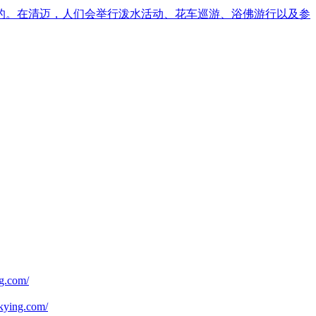
的。在清迈，人们会举行泼水活动、花车巡游、浴佛游行以及参
.com/
ying.com/