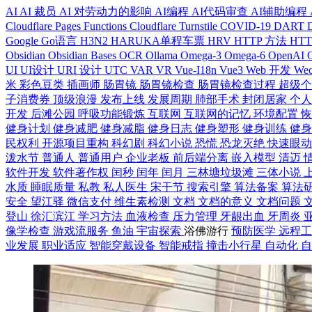
AI
AI 裁员
AI 对劳动力的影响
AI编程
AI代码审查
AI辅助编程
Cloudflare Pages Functions
Cloudflare Turnstile
COVID-19
DART
Google
Go语言
H3N2
HARUKA单程车票
HRV
HTTP 方法
HT
Obsidian
Obsidian Bases
OCR
Ollama
Omega-3
Omega-6
OpenAI
UI
UI设计
URI 设计
UTC
VAR
VR
Vue-I18n
Vue3
Web 开发
Wec
米
彩色豆类
插画师
肠胃镜
肠胃镜检查
肠胃镜检查过程
超级
子消费券
顶级浪漫
发布上线
发展周期
肺部手术
封闭居家
个
开发
后滩公园
呼吸功能锻炼
互联网
互联网的记忆
环境配置
健身计划
健身减肥
健身减脂
健身日志
健身塑形
健身训练
健
民权利
开源项目重构
科幻剧
科幻小说
恐慌
恐龙灭绝
快速眼
泼水节
普通人
普通用户
企业老板
前后端分离
嵌入模型
清迈
软件开发
软件著作权
闰秒
闰年
闰月
三林塘垃圾滩
三体小说
水质
睡眠质量
私教
私人医生
宋干节
搜索引擎
算法备案
算法
安全
望江驿
微信支付
维生素检测
文档
文档的意义
文档问题
登山
徐汇滨江
学习方法
血液检查
压力管理
牙龈出血
牙周炎
像学检查
游戏流服务
鱼油
宇宙探索
浴佛游行
预防医学
远程
业发展
职业适应
智能穿戴设备
智能戒指
撞击小行星
自动化