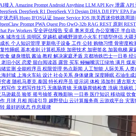
AI接入
Amazing Prompt
Android
Anything LLM
API Key 泄露
API
DeepSeek
DeepSeek R1
DeepSeek V3
Design
DHA
DJI FPV
EPA
Fa
TP 状态码
Hugo
IFOS认证
Image Service
IOS
JR关西迷你铁路周
OpenClaw
Prompt
PWA
Quest Pro
QwQ-32b
RAG
REST 原则
REST
hat Pay
Workers
安全评估报告
安卓
奥米克戎
办公室搬迁
半自动
个体
城市生活
崇明区
穿越机
嵯峨野游览小火车
打猎型伴侣
大疆
人成长
个人知识管理
更新电子设备
工作
公转
购物习惯
骨密度检
恢复性睡眠
基本准则
计算机系统
加密技术
加密签名
加装电梯
家
身饮食
健身增肌
酱油
教程
解决家庭矛盾
京都地铁巴士一日券
经
动
老旧小区
恋爱
留白阅读器
露营
买车
鳗鲡嘴滨江绿地
满月
煤
情绪监测
全能程序员
权限管理
热点新闻
人工智能
人际关系
人类
上海封城
上海火车站
设计
社会关系
身体健康
深度睡眠
石油生成
研究者
随机马赛克
泰国
特长程序员
提示词
体检
添加剂
通古斯
文档写作
文档写作技巧
无痛肠胃镜
无痛肠胃镜检查
洗碗
洗碗机
亚马逊裁员
验签
摇号抽签
夜晚影响
一日券
医疗知识
移动端
饮
工作
月球
月相
阅读引导
越野登山
云计算服务商
云游戏平台
灾害
自转
最好的状态
作息规律